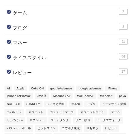
7
ゲーム
8
ブログ
11
マネー
46
ライフスタイル
27
レビュー
AI
Apple
Coke ON
googleAdsense
google adsense
iPhone
iphone12ProMax
Java版
MacBook Air
MacBookAir
Minecraft
povo
SATECHI
STANLEY
ふるさと納税
やる気
アプリ
イーデザイン損保
カバレッジ
ガジェット
ガジェットケース
ガジェットポーチ
ゲーム
サカつくrtw
スタンレー
スラムダンク
ソニー損保
ドラクエウォーク
バスケットボール
ビットコイン
ユウボク東京
リセマラ
レビュー