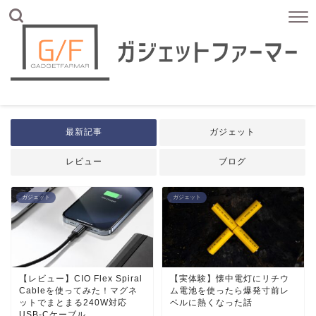
最新記事
ガジェット
レビュー
ブログ
ガジェット
ガジェット
【レビュー】CIO Flex Spiral
【実体験】懐中電灯にリチウ
Cableを使ってみた！マグネ
ム電池を使ったら爆発寸前レ
ットでまとまる240W対応
ベルに熱くなった話
USB-Cケーブル