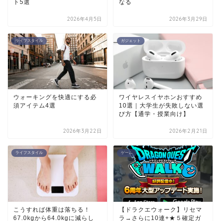
ト5選
なる
2026年4月5日
2026年3月29日
ライフスタイル
ガジェット
ウォーキングを快適にする必
ワイヤレスイヤホンおすすめ
須アイテム4選
10選｜大学生が失敗しない選
び方【通学・授業向け】
2026年3月22日
2026年2月21日
ライフスタイル
ゲーム
こうすれば体重は落ちる！
【ドラクエウォーク】リセマ
67.0kgから64.0kgに減らし
ラ→さらに10連+★５確定ガ