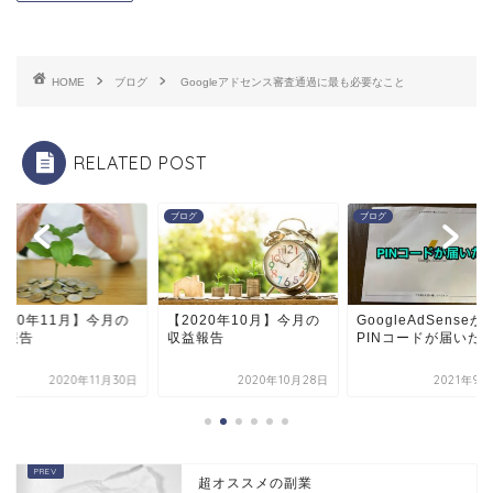
HOME
ブログ
Googleアドセンス審査通過に最も必要なこと
RELATED POST
グ
ブログ
ブログ
020年11月】今月の
【2020年10月】今月の
GoogleAdSenseか
益報告
収益報告
PINコードが届いた
2020年11月30日
2020年10月28日
2021年9
超オススメの副業