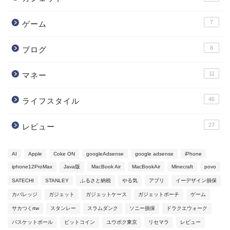
7
ゲーム
8
ブログ
11
マネー
46
ライフスタイル
27
レビュー
AI
Apple
Coke ON
googleAdsense
google adsense
iPhone
iphone12ProMax
Java版
MacBook Air
MacBookAir
Minecraft
povo
SATECHI
STANLEY
ふるさと納税
やる気
アプリ
イーデザイン損保
カバレッジ
ガジェット
ガジェットケース
ガジェットポーチ
ゲーム
サカつくrtw
スタンレー
スラムダンク
ソニー損保
ドラクエウォーク
バスケットボール
ビットコイン
ユウボク東京
リセマラ
レビュー