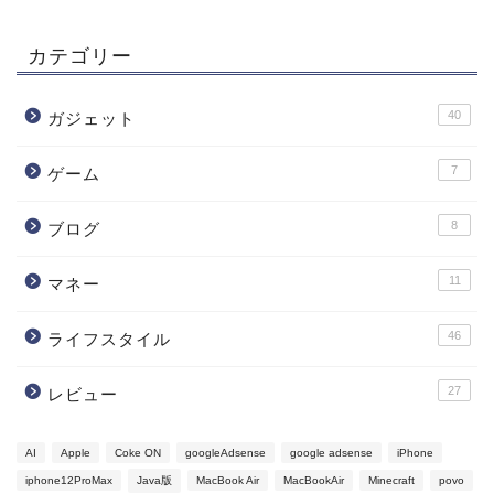
カテゴリー
40
ガジェット
7
ゲーム
8
ブログ
11
マネー
46
ライフスタイル
27
レビュー
AI
Apple
Coke ON
googleAdsense
google adsense
iPhone
iphone12ProMax
Java版
MacBook Air
MacBookAir
Minecraft
povo