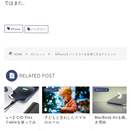
ではまた。
iPhone
バッテリー
HOME
ガジェット
【iPhone】バッテリーを長寿にするテクニック
RELATED POST
ェット
ガジェット
ガジェット
ビュー】CIO Flex
子どもと交わしたスマホ
MacBook Airを購
iral Cableを使ってみ
のルール
き理由
.